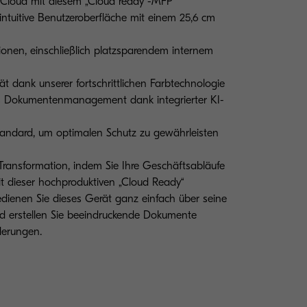
 Cloud mit diesem „Cloud ready“-MFP
intuitive Benutzeroberfläche mit einem 25,6 cm
ionen, einschließlich platzsparendem internem
ät dank unserer fortschrittlichen Farbtechnologie
res Dokumentenmanagement dank integrierter KI-
Standard, um optimalen Schutz zu gewährleisten
 Transformation, indem Sie Ihre Geschäftsabläufe
it dieser hochproduktiven „Cloud Ready“
edienen Sie dieses Gerät ganz einfach über seine
und erstellen Sie beeindruckende Dokumente
derungen.