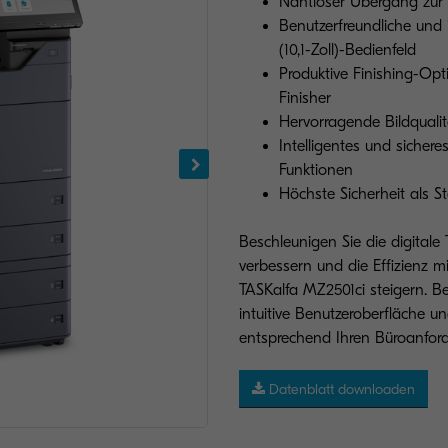
Nahtloser Übergang zur
Benutzerfreundliche und 
(10,1-Zoll)-Bedienfeld
Produktive Finishing-Opt
Finisher
Hervorragende Bildqualit
Intelligentes und siche
Funktionen
Höchste Sicherheit als 
Beschleunigen Sie die digitale
verbessern und die Effizienz m
TASKalfa MZ2501ci steigern. B
intuitive Benutzeroberfläche 
entsprechend Ihren Büroanfor
Datenblatt downloaden