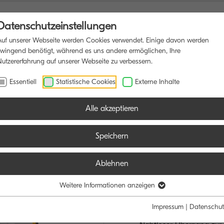
Datenschutzeinstellungen
Auf unserer Webseite werden Cookies verwendet. Einige davon werden
zwingend benötigt, während es uns andere ermöglichen, Ihre
Nutzererfahrung auf unserer Webseite zu verbessern.
SDRUCKER
SOFTWARE
BLOG
Essentiell
Statistische Cookies
Externe Inhalte
Alle akzeptieren
Speichern
Ablehnen
TASKalfa M
IHR CLOUD-BEG
Weitere Informationen anzeigen
Impressum
|
Datenschut
Bis zu 25/12 Seiten A4/