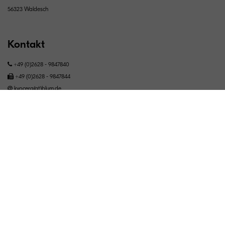
56323 Waldesch
Kontakt
+49 (0)2628 - 9847840
+49 (0)2628 - 9847844
kyocera(at)blum.de
Standorte